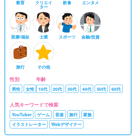
教育
クリエイ
飲食
エンタメ
ター
医療/福祉
士業
スポーツ
金融/投資
旅行
その他
性別
年齢
男性
女性
10代
20代
30代
40代
50代
60代
人気キーワードで検索
YouTuber
ゲーム
音楽
旅行
家族
イラストレーター
Webデザイナー