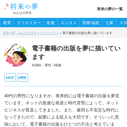
将来の夢の一覧
みんなの作文
教育
クリエイター
飲食
エンタメ
医療/福祉
士業
ス
将来の夢 - みんなの作文
>
クリエイター
>
電子書籍の出版を夢に描いています
電子書籍の出版を夢に描いてい
ます
AOBA：男性 / 48歳
#40代
#男性
40代の男性になりますが、将来的には電子書籍の出版を夢見
ています。ネットの急速な発達と時代背景によって、ネット
ビジネスが普及してきました。また、雇用も不安定な時代に
なってきたので、副業による収入も大切です。そういった意
味において、電子書籍の出版もひとつの方法と考えていま